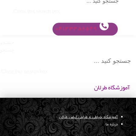
Close this search box.
04133356549
جستجو
جستجو
Close this search box.
آموزشگاه خیاطی و طراحی لباس طرلان
درباره ما