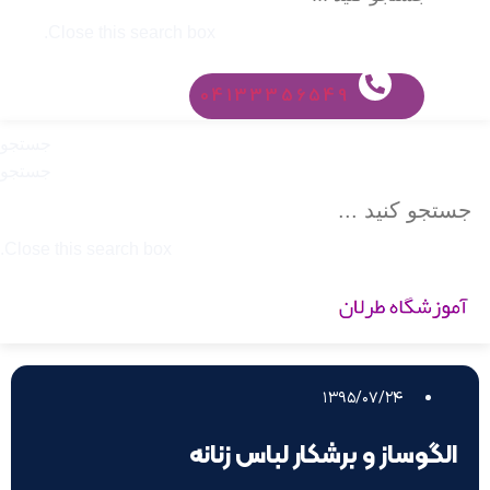
Close this search box.
04133356549
جستجو
جستجو
Close this search box.
۱۳۹۵/۰۷/۲۴
الگوساز و برشکار لباس زنانه