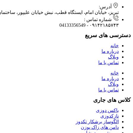
آدرس:
تبریز، خیابان امام، ایستگاه قطب، نبش خیابان علیپور، ساختمان آیفر، طبقه ۳، واحد ۷
شماره تماس :
۰۹۱۴۲۱۸۵۷۴۳ - 04133356549
دسترسی های سریع
خانه
درباره ما
وبلاگ
تماس با ما
خانه
درباره ما
وبلاگ
تماس با ما
کلاس های جاری
باکس دوزی
نازکدوزی
الگوساز برشکار تکدوز
دامن های زاک پوزن
روپوش و ربدوشامبر