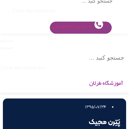
Close this search box.
04133356549
جستجو
جستجو
Close this search box.
۱۳۹۵/۰۷/۲۴
پَتِرن مجیک