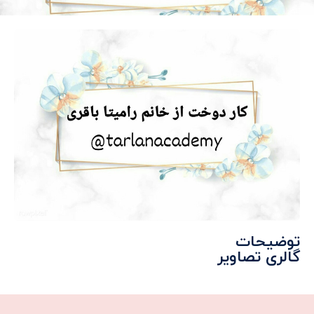
توضیحات
گالری تصاویر