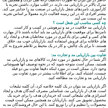
مدرک بالاتر در بازاریابی مد، دارند. در اغلب موارد، داشتن تجربه یا
کارآموزی، نامزدهای شغل بازاریابی در صنعت مد را جذابتر می کند،
بیشتر افرادی که در این زمینه فعالیت دارند معمولاً بر اساس تجربه
به این سمت می آیند.
چه کسی مناسب این شغل است ؟
بازاریابی مد خلاقیت در مد و تیزهوشی در کسب و کار است.
نامزدها برای موقعیت های بازاریابی مد باید آماده باشند تا از مهارت
های کمی و کیفی برای یادگیری در مورد مخاطبان هدف و ایجاد راه
های خلاقانه برای فروش استفاده کنند. بازاریابان خوب مد، خلاق
هستند، تا برای یک چالش، و کار در یک محیط پر تلاطم شروع به کار
کنند.
تفاوت بین بازاریابی مد و تجارت مد:
اگر شما در حال تحقیق در مورد تجارت کالاهای مد و بازاریابی مد
هستید، ممکن است متوجه شوید که در نحوه توصیف آنها همپوشانی
وجود دارد. ممکن است در مورد اینکه دقیقا تفاوت بین دو فیلد
چیست، اشتباه کنید. برای اطلاعات بیشتر در مورد تفاوت بین
بازاریابی مد و تجارت مد مطالعه کنید.
اگر بازاریابی مد بتوان در یک کلمه خلاصه کرد، آن کلمه تبلیغات
است. هدف از بازاریابی مد، شناسایی مصرف کنندگان هدف و ایجاد
استراتژی های تبلیغاتی است که خریداران هدف را برای خرید یک
محصول تشویق می کنند. بازاریابان مد همچنین ممکن است قیمت
محصولات را تنظیم و آن را توزیع کنند. با این حال فروشندگان مد به