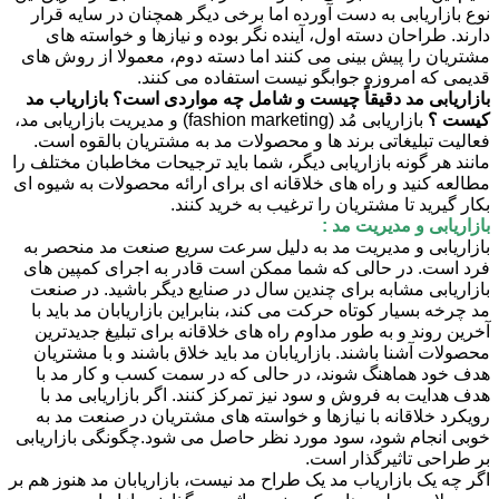
نوع بازاریابی به دست آورده اما برخی دیگر همچنان در سایه قرار
دارند. طراحان دسته اول، آینده نگر بوده و نیازها و خواسته های
مشتریان را پیش بینی می کنند اما دسته دوم، معمولا از روش های
قدیمی که امروزه جوابگو نیست استفاده می کنند.
بازاریابی مد دقیقاً چیست و شامل چه مواردی است؟ بازاریاب مد
کیست ؟
بازاریابی مُد (fashion marketing) و مدیریت بازاریابی مد،
فعالیت تبلیغاتی برند ها و محصولات مد به مشتریان بالقوه است.
مانند هر گونه بازاریابی دیگر، شما باید ترجیحات مخاطبان مختلف را
مطالعه کنید و راه های خلاقانه ای برای ارائه محصولات به شیوه ای
بکار گیرید تا مشتریان را ترغیب به خرید کنند.
بازاریابی و مدیریت مد :
بازاریابی و مدیریت مد به دلیل سرعت سریع صنعت مد منحصر به
فرد است. در حالی که شما ممکن است قادر به اجرای کمپین های
بازاریابی مشابه برای چندین سال در صنایع دیگر باشید. در صنعت
مد چرخه بسیار کوتاه حرکت می کند، بنابراین بازاریابان مد باید با
آخرین روند و به طور مداوم راه های خلاقانه برای تبلیغ جدیدترین
محصولات آشنا باشند. بازاریابان مد باید خلاق باشند و با مشتریان
هدف خود هماهنگ شوند، در حالی که در سمت کسب و کار مد با
هدف هدایت به فروش و سود نیز تمرکز کنند. اگر بازاریابی مد با
رویکرد خلاقانه با نیازها و خواسته های مشتریان در صنعت مد به
خوبی انجام شود، سود مورد نظر حاصل می شود.چگونگی بازاریابی
بر طراحی تاثیرگذار است.
اگر چه یک بازاریاب مد یک طراح مد نیست، بازاریابان مد هنوز هم بر