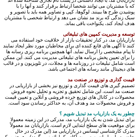
بازاریابان مد، با ایجاد داستانی در پشت نام تجاری شناخته شده اند
که با مشتریان می توانند شخصا ارتباط برقرار کنند و آنها را با
پوشیدن طرح ها ببینند. لوگوها، کپی و تصاویر همه باید با تصویر و
سبک زندگی که برند مد نشان می دهد و ارتباط شخصی با مشتریان
هدف ایجاد کند، یکنواخت باقی بماند.
توسعه و مدیریت کمپین های تبلیغاتی
بازاریابان مد، در کنار تحقیقات بازار از خلاقیت خود استفاده می
کنند تا آگهی های قانع کننده ای برای مخاطبان مورد نظر ایجاد نمایند
تا پیام مشخصی را ارسال نماید. آنها همچنین برنامه ریزی رسانه ها
را برای تعیین پخش برنامه های تبلیغاتی مدیریت می کنند. این ممکن
است شامل تبلیغات در روزنامه ها و مجلات، در تلویزیون و در قالب
های دیجیتال مانند رسانه های اجتماعی باشد.
قیمت گذاری و توزیع در صنعت مد
تصمیم گیری های قیمت گذاری و توزیع نیز بخشی از بازاریابی در
صنعت مد است. این شامل تحقیق و تجزیه و تحلیل نحوه فروش
محصولات در کانال های توزیع خرده فروشی و آنلاین و تعیین قیمت
و فروش محصولات مد و هدف آن، به حداکثر رساندن سود است.
چطور به یک بازاریاب مد تبدیل شویم ؟
برای تبدیل شدن به یک بازاریاب مد، مدرکی در این زمینه معمولا
برای موقعیت های سطح ابتدایی لازم است. بازاریابان مد معمولاً
مدرک کارشناسی لیسانس در بازاریابی مد (این مدرک در حال
حاضر در این ایران به صورت آکادمیک ارائه نمی گردد) و همچنین یک